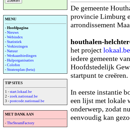
De gemeente Houthal
provincie Limburg e
MENU
arrondissement Maa
- Hoofdpagina
-
Nieuws
-
Webindex
houthalen-helchter
-
Statistiek
-
Verkiezingen
het project
lokaal.be
-
Natuur
-
Werkaanbiedingen
iedere gemeente van
-
Hulporganisaties
-
Colofon
Hoofdstedelijk Gewe
-
Stratenplan (beta)
startpunt te creëren.
TIP SITES
In eerste instantie
1 -
start.lokaal.be
2 -
zoek.nationaal.be
een lijst met lokale
3 -
postcode.nationaal.be
onderwerp, zodat nu
MET DANK AAN
eenvoudig kan gezo
-
TheSteamFactory