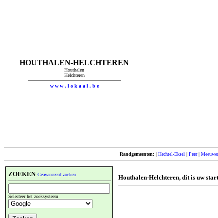
HOUTHALEN-HELCHTEREN
Houthalen
Helchteren
w w w . l o k a a l . b e
Randgemeenten:
|
Hechtel-Eksel
|
Peer
|
Meeuwen
ZOEKEN
Geavanceerd zoeken
Houthalen-Helchteren, dit is uw star
Selecteer het zoeksysteem